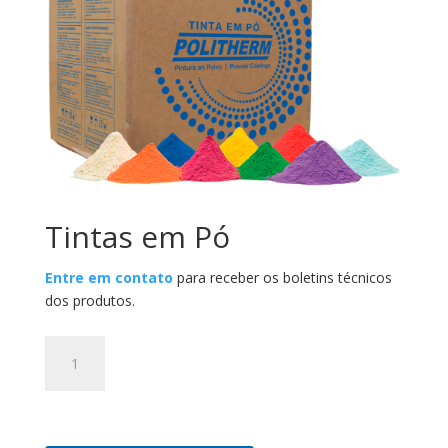
Tintas em Pó
Entre em contato
para receber os boletins técnicos
dos produtos.
Tintas
em
Pó
quantidade