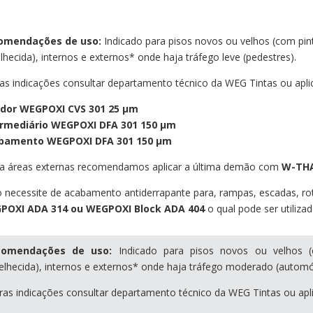
omendações de uso:
Indicado para pisos novos ou velhos (com pin
lhecida), internos e externos* onde haja tráfego leve (pedestres).
as indicações consultar departamento técnico da WEG Tintas ou aplic
ador WEGPOXI CVS 301 25 µm
ermediário WEGPOXI DFA 301 150 µm
bamento WEGPOXI DFA 301 150 µm
a áreas externas recomendamos aplicar a última demão com
W-THA
 necessite de acabamento antiderrapante para, rampas, escadas, rot
POXI
ADA 314 ou WEGPOXI Block ADA 404
o qual pode ser utiliza
comendações de uso:
Indicado para pisos novos ou velhos (
elhecida), internos e externos* onde haja tráfego moderado (automóve
ras indicações consultar departamento técnico da WEG Tintas ou apli