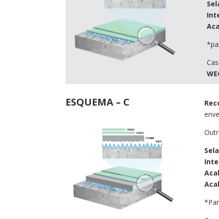
Sel
Int
Aca
*pa
Cas
WE
ESQUEMA – C
Rec
enve
Outr
Sel
Int
Aca
Aca
*Par