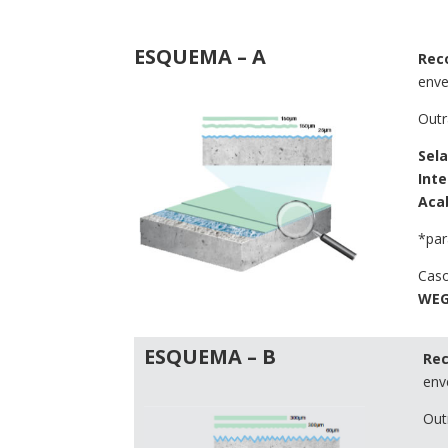
ESQUEMA – A
Rec
enve
Outr
Sel
Int
Aca
*par
Caso
WEG
ESQUEMA – B
Re
env
Out