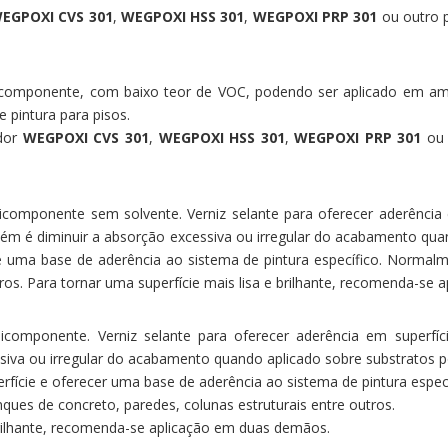
EGPOXI
CVS 301
,
WEGPOXI
HSS 301
,
WEGPOXI
PRP 301
ou outro 
bicomponente, com baixo teor de VOC, podendo ser aplicado em amb
 pintura para pisos.
dor
WEGPOXI CVS 301
,
WEGPOXI
HSS 301
,
WEGPOXI
PRP 301
ou 
bicomponente sem solvente. Verniz selante para oferecer aderência e
m é diminuir a absorção excessiva ou irregular do acabamento quan
e uma base de aderência ao sistema de pintura específico. Normalme
tros. Para tornar uma superfície mais lisa e brilhante, recomenda-se
icomponente. Verniz selante para oferecer aderência em superfíc
siva ou irregular do acabamento quando aplicado sobre substratos 
fície e oferecer uma base de aderência ao sistema de pintura especí
nques de concreto, paredes, colunas estruturais entre outros.
 brilhante, recomenda-se aplicação em duas demãos.