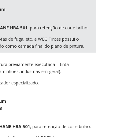
 µm
ANE HBA 501
, para retenção de cor e brilho.
tas de fuga, etc, a WEG Tintas possui o
ado como camada final do plano de pintura.
tura previamente executada – tinta
aminhões, industrias em geral).
ador especializado.
 µm
µm
ANE HBA 501
, para retenção de cor e brilho.