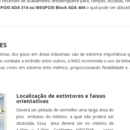
 necessite de acabamento antiderrapante para, rampas, escadas, rot
POXI
ADA 314 ou WEGPOXI Block ADA 404
o qual pode ser utiliza
ES
rnas dos pisos em áreas industriais são de extrema importância q
 de combate a incêndio entre outros, a WEG recomenda o uso da lin
versas cores em sistema tinto métrico, proporcionando flexibilidade 
Localização de extintores e faixas
orientativas
Deverá ser pintada de vermelho uma larga área do
piso embaixo do extintor, a qual não poderá ser
obstruída. Essa área deverá ser no mínimo de
1,00m x 1,00m. Conforme NBR7195 – cores