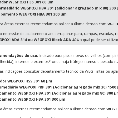
ador WEGPOXI HSS 301 60 µm
ermediário WEGPOXI HBA 301 (adicionar agregado mix 80) 300
bamento WEGPOXI HBA 301 300 µm
ra áreas externas recomendamos aplicar a última demão com
W-TH
o necessite de acabamento antiderrapante para, rampas, escadas, ro
GPOXI
ADA 314 ou WEGPOXI Block ADA 404
o qual pode ser utiliz
omendações de uso:
Indicado para pisos novos ou velhos (com pin
lhecida), internos e externos* onde haja tráfego intenso e pesado (c
as indicações consultar departamento técnico da WEG Tintas ou aplic
ador WEGPOXI HSS 301 60 µm
ermediário WEGPOXI PRP 301 (Adicionar agregado mix 30) 1500
bamento WEGPOXI HBA 301 (Adicionar agregado mix 80) 300 
bamento WEGPOXI HBA 301 300 µm
a áreas externas recomendamos aplicar a última demão com
WEGTH