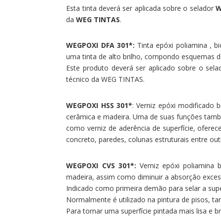
Esta tinta deverá ser aplicada sobre o selador
W
da
WEG TINTAS
.
WEGPOXI DFA 301*:
Tinta epóxi poliamina , 
uma tinta de alto brilho, compondo esquemas de
Este produto deverá ser aplicado sobre o sela
técnico da WEG TINTAS.
WEGPOXI HSS 301*
: Verniz epóxi modificado 
cerâmica e madeira. Uma de suas funções també
como verniz de aderência de superfície, oferec
concreto, paredes, colunas estruturais entre ou
WEGPOXI CVS 301*:
Verniz epóxi poliamina b
madeira, assim como diminuir a absorção exces
Indicado como primeira demão para selar a super
Normalmente é utilizado na pintura de pisos, ta
Para tornar uma superfície pintada mais lisa e