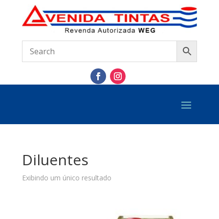
Diluentes
Exibindo um único resultado