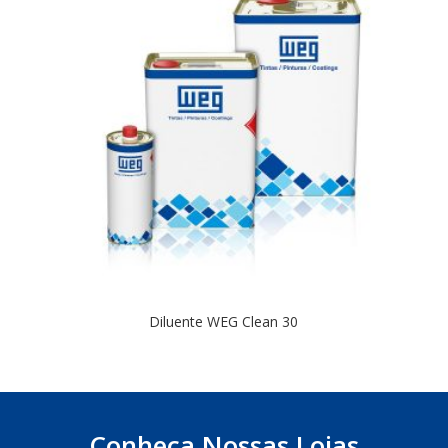
Diluente WEG Clean 30
Conheça Nossas Lojas