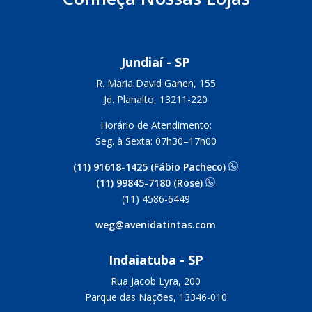
Jundiaí - SP
R. Maria David Ganen, 155
Jd. Planalto, 13211-220
Horário de Atendimento:
Seg. à Sexta: 07h30–17h00
(11) 91618-1425 (Fábio Pacheco)
(11) 99845-7180 (Rose)
(11) 4586-6449
weg@avenidatintas.com
Indaiatuba - SP
Rua Jacob Lyra, 200
Parque das Nações, 13346-010