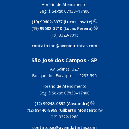
Horário de Atendimento:
Seg. à Sexta: 07h30–17h00
(19) 99602-3977 (Lucas Lovate)
(19) 99682-3710 (Lucas Pereira)
(19) 3329-7015
contato.ind@avenidatintas.com
São José dos Campos - SP
Av. Salinas, 327
Bosque dos Eucaliptos, 12233-590
Horário de Atendimento:
Seg. à Sexta: 07h30–17h00
(12) 99248-0892 (Alexandre)
(12) 99140-8969 (Gilberto Monteiro)
(12) 3322-1280
contato.sjc@avenidatintas.com