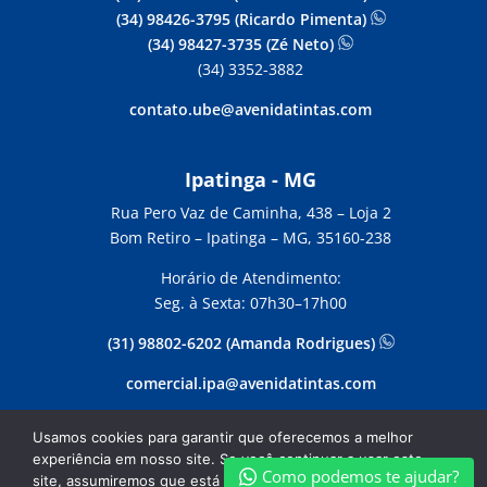
(34) 98426-3795 (Ricardo Pimenta)
(34) 98427-3735 (Zé Neto)
(34) 3352-3882
contato.ube@avenidatintas.com
Ipatinga - MG
Rua Pero Vaz de Caminha, 438 –
Loja 2
Bom Retiro – Ipatinga – MG, 35160-238
Horário de Atendimento:
Seg. à Sexta: 07h30–17h00
(31) 98802-6202 (Amanda Rodrigues)
comercial.ipa@avenidatintas.com
Usamos cookies para garantir que oferecemos a melhor
experiência em nosso site. Se você continuar a usar este
Copyright Avenida Tintas | Desenvolvido por Webdas
Como podemos te ajudar?
site, assumiremos que está satisfeito com ele.