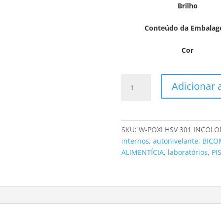
Brilho
Conteúdo da Embala
Cor
W-
Adicionar 
POXI
HSV
301
INCOLOR
SKU:
W-POXI HSV 301 INCOLO
quantidade
internos
,
autonivelante
,
BICO
ALIMENTÍCIA
,
laboratórios
,
PI