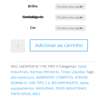
Brilho
Conteúdo da Embalagem
Cor
LACKPOXI
Adicionar ao carrinho
N
1195
TIPO
II
SKU:
LACKPOXI N 1195 TIPO II
Categorias:
Epóxi
,
quantidade
Industriais
,
Normas Petrobrás
,
Tintas Líquidas
Tags:
alta espessura
,
AMBIENTES COBERTOS
,
ATENDE
NORMA N 1295 TIPO 2 II
,
BICOMPONENTE
,
epoxi
,
equipamentos
,
MÁQUINAS
,
PISOS INDUSTRIAIS
,
TINTA EPOXI
,
WEG