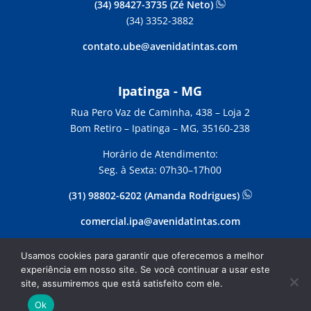
(34) 98427-3735 (Zé Neto)
(34) 3352-3882
contato.ube@avenidatintas.com
Ipatinga - MG
Rua Pero Vaz de Caminha, 438 –
Loja 2
Bom Retiro – Ipatinga – MG, 35160-238
Horário de Atendimento:
Seg. à Sexta: 07h30–17h00
(31) 98802-6202 (Amanda Rodrigues)
comercial.ipa@avenidatintas.com
Usamos cookies para garantir que oferecemos a melhor
experiência em nosso site. Se você continuar a usar este
Copyright Avenida Tintas | Desenvolvido por Webdas
site, assumiremos que está satisfeito com ele.
| Sua Empresa na Internet –
www.suaempresanainternet.net
Ok